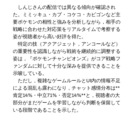
　しんじさんの配信では異なる傾向が確認され
た。ミミッキュ・カプ・コケコ・カビゴンなど主
要ポケモンの相性と強みを分析しながら，相手の
戦略に合わせた対応策をリアルタイムで考察する
姿が視聴者から高い好評を得た。
　特定の技（アクアジェット，アンコールなど）
の重要性を認識しながら戦術を継続的に調整する
姿は，『ポケモンチャンピオンズ』がコア戦略フ
ァンダムに対して十分な深みを提供できることを
示唆している。
　ただし，複雑なゲームルールとUI内の情報不足
による混乱も露わになり，チャット感情分布は**
肯定14%・中立71%・否定14%**と，視聴者の大
部分がまだゲームを学習しながら判断を保留して
いる段階であることを示した。