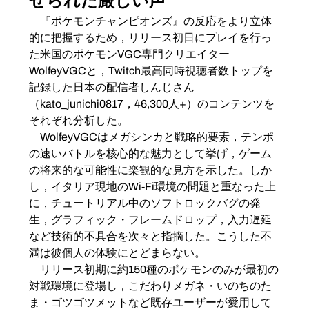
せられた厳しい声
　『ポケモンチャンピオンズ』の反応をより立体
的に把握するため，リリース初日にプレイを行っ
た米国のポケモンVGC専門クリエイター
WolfeyVGCと，Twitch最高同時視聴者数トップを
記録した日本の配信者しんじさん
（kato_junichi0817，46,300人+）のコンテンツを
それぞれ分析した。
　WolfeyVGCはメガシンカと戦略的要素，テンポ
の速いバトルを核心的な魅力として挙げ，ゲーム
の将来的な可能性に楽観的な見方を示した。しか
し，イタリア現地のWi-Fi環境の問題と重なった上
に，チュートリアル中のソフトロックバグの発
生，グラフィック・フレームドロップ，入力遅延
など技術的不具合を次々と指摘した。こうした不
満は彼個人の体験にとどまらない。
　リリース初期に約150種のポケモンのみが最初の
対戦環境に登場し，こだわりメガネ・いのちのた
ま・ゴツゴツメットなど既存ユーザーが愛用して