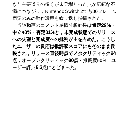
きた主要道具の多くが未登場だった点が広範な不
満につながり，Nintendo Switch 2でも30フレーム
固定のみの動作環境も繰り返し指摘された。
　当該動画のコメント感情分析結果は
肯定29%・
中立40%・否定31%と，未完成状態でのリリース
への失望と完成度への批判が主を占めた。こうし
たユーザーの反応は批評家スコアにもそのまま反
映され，リリース直後時点でメタクリティック64
点
，オープンクリティック
60点
・推薦度50%，ユ
ーザー評点
5.2点
にとどまった。