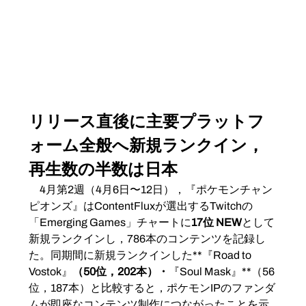
リリース直後に主要プラットフ
ォーム全般へ新規ランクイン，
再生数の半数は日本
　4月第2週（4月6日〜12日），『ポケモンチャン
ピオンズ』はContentFluxが選出するTwitchの
「Emerging Games」チャートに
17位 NEW
として
新規ランクインし，786本のコンテンツを記録し
た。同期間に新規ランクインした**『Road to 
Vostok』
（50位，202本）・
『Soul Mask』**（56
位，187本）と比較すると，ポケモンIPのファンダ
ムが即座なコンテンツ制作につながったことを示