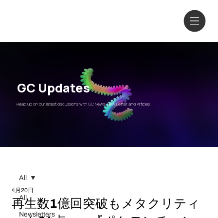
GC Updates
Read up on our latest discussions with GC News, New Letter and Articles
All
4月20日
All
再生数1億回突破もメタクリティ
Newsletters