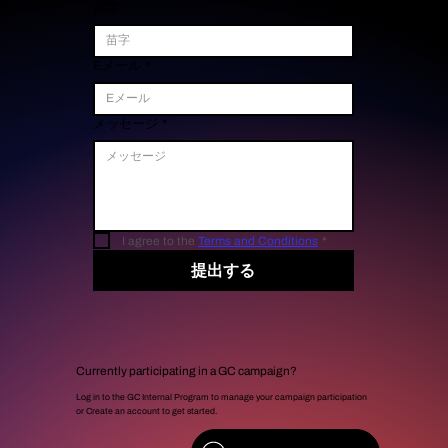
苗字
Eメール
*
メッセージ
*
I agree to the 
Terms and Conditions
*
提出する
Currently participating in a GC campaign?
Log in to the GC Internal Program to manage your campaign participation
or Create an account to get started.