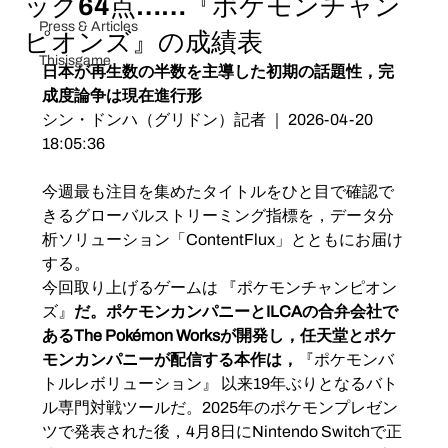
ック64点……『ポケモンチャン
Press & Articles
ピオンズ』の成績表
Thisisgame
日本が再生数の半数を主導した初期の話題性，完
成度論争は現在進行形
シン・ドンハ（グリドン）記者 ｜ 2026-04-20 
18:05:36
今週最も注目を集めたタイトルをひと目で確認で
きるグローバルストリーミング指標を，データ分
析ソリューション「ContentFlux」とともにお届け
する。
今回取り上げるゲームは 『ポケモンチャンピオン
ズ』
だ。ポケモンカンパニーとILCAの合弁会社で
あるThe Pokémon Worksが開発し，任天堂とポケ
モンカンパニーが配信する本作は，
『ポケモンバ
トルレボリューション』 以来19年ぶりとなるバト
ル専門対戦ツールだ。2025年のポケモンプレゼン
ツで発表された後，4月8日にNintendo Switchで正