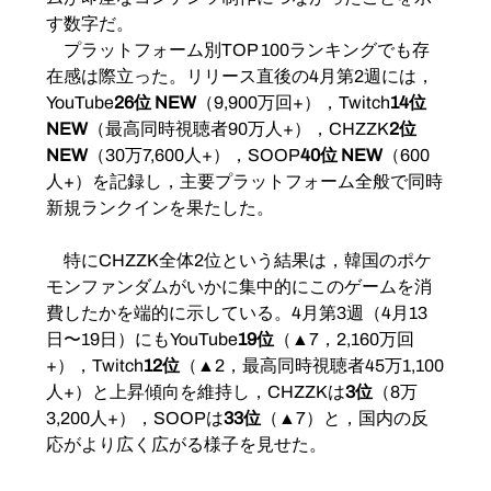
す数字だ。
　プラットフォーム別TOP 100ランキングでも存
在感は際立った。リリース直後の4月第2週には，
YouTube
26位 NEW
（9,900万回+），Twitch
14位 
NEW
（最高同時視聴者90万人+），CHZZK
2位 
NEW
（30万7,600人+），SOOP
40位 NEW
（600
人+）を記録し，主要プラットフォーム全般で同時
新規ランクインを果たした。
　特にCHZZK全体2位という結果は，韓国のポケ
モンファンダムがいかに集中的にこのゲームを消
費したかを端的に示している。4月第3週（4月13
日〜19日）にもYouTube
19位
（▲7，2,160万回
+），Twitch
12位
（▲2，最高同時視聴者45万1,100
人+）と上昇傾向を維持し，CHZZKは
3位
（8万
3,200人+），SOOPは
33位
（▲7）と，国内の反
応がより広く広がる様子を見せた。