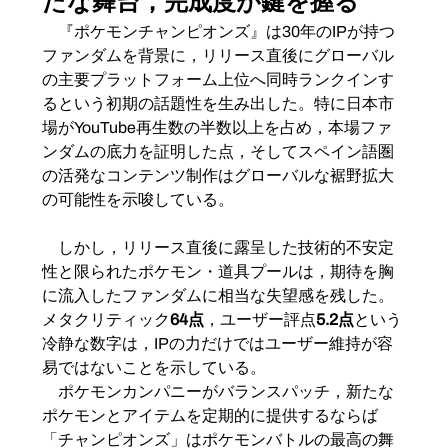
たな舞台，完成度が鍵を握る
　『ポケモンチャンピオンズ』は30年のIPが持つ
ファンダムを背景に，リリース直後にグローバル
の主要プラットフォーム上位へ同時ランクインす
るという初期の話題性を生み出した。特に日本市
場がYouTube再生数の半数以上を占め，本場ファ
ンダムの底力を証明した点，そしてスペイン語圏
の活発なコンテンツ制作はグローバルな裾野拡大
の可能性を示唆している。
　しかし，リリース直後に露呈した技術的不安定
性と限られたポケモン・道具プールは，期待を胸
に流入したファンダムに相当な失望感を残した。
メタクリティック
64点
，ユーザー評点
5.2点
という
冷静な数字は，IPの力だけではユーザー維持が容
易ではないことを示している。
　ポケモンカンパニーがバランスパッチ，新たな
ポケモンとアイテムを定期的に提供するならば
「チャンピオンズ」はポケモンバトルの最高の舞