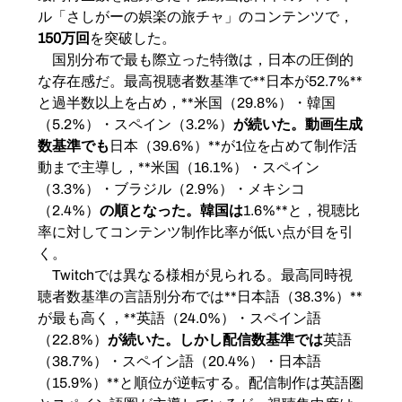
ル「さしがーの娯楽の旅チャ」のコンテンツで，
150万回
を突破した。
　国別分布で最も際立った特徴は，日本の圧倒的
な存在感だ。最高視聴者数基準で**日本が52.7%**
と過半数以上を占め，**米国（29.8%）・韓国
（5.2%）・スペイン（3.2%）
が続いた。動画生成
数基準でも
日本（39.6%）**が1位を占めて制作活
動まで主導し，**米国（16.1%）・スペイン
（3.3%）・ブラジル（2.9%）・メキシコ
（2.4%）
の順となった。韓国は
1.6%**と，視聴比
率に対してコンテンツ制作比率が低い点が目を引
く。
　Twitchでは異なる様相が見られる。最高同時視
聴者数基準の言語別分布では**日本語（38.3%）**
が最も高く，**英語（24.0%）・スペイン語
（22.8%）
が続いた。しかし配信数基準では
英語
（38.7%）・スペイン語（20.4%）・日本語
（15.9%）**と順位が逆転する。配信制作は英語圏