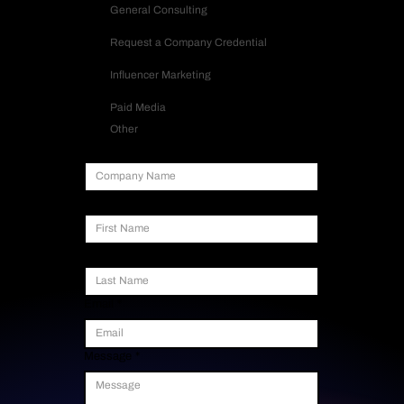
General Consulting
Request a Company Credential
Influencer Marketing
Paid Media
Other
Company Name
First Name
Last Name
Email
*
Message
*