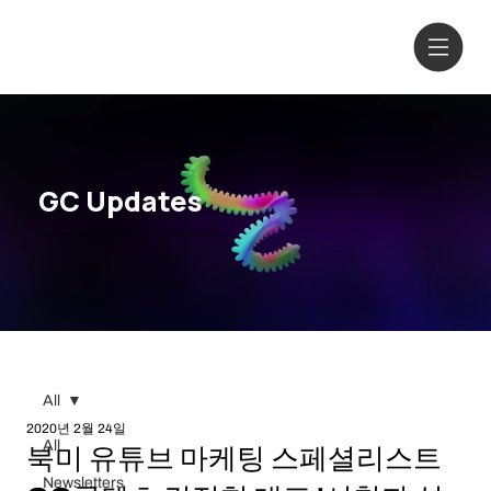
GC Updates
Read up on our latest discussions
with GC News, New Letter and Articles
All
2020년 2월 24일
All
북미 유튜브 마케팅 스페셜리스트
Newsletters