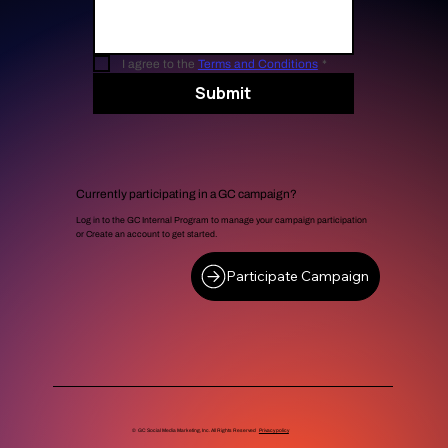
I agree to the 
Terms and Conditions
*
Submit
Currently participating in a GC campaign?
Log in to the GC Internal Program to manage your campaign participation
or Create an account to get started.
Participate Campaign
© GC Social Media Marketing, Inc. All Rights Reserved
Privacy policy