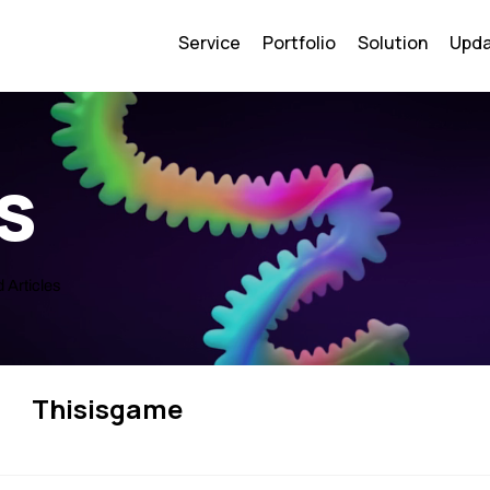
Service
Portfolio
Solution
Upd
s
 Articles
Thisisgame