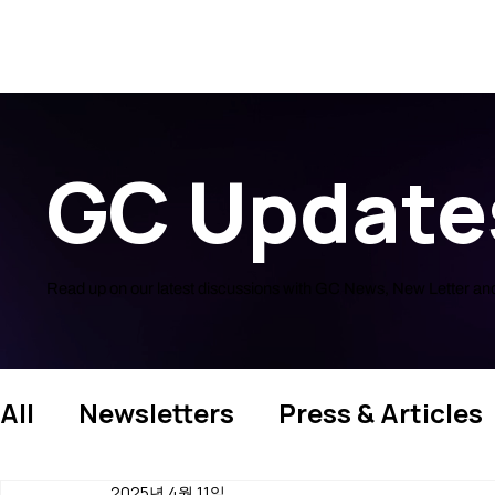
GC Update
Read up on our latest discussions
with GC News, New Letter and
All
Newsletters
Press & Articles
2025년 4월 11일