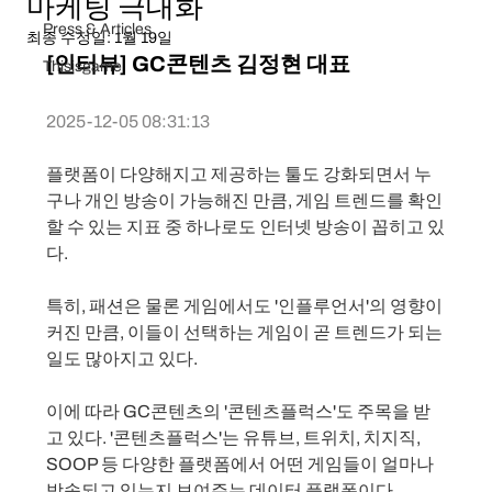
마케팅 극대화
Press & Articles
최종 수정일:
1월 19일
[인터뷰] GC콘텐츠 김정현 대표
Thisisgame
2025-12-05 08:31:13
플랫폼이 다양해지고 제공하는 툴도 강화되면서 누
구나 개인 방송이 가능해진 만큼, 게임 트렌드를 확인
할 수 있는 지표 중 하나로도 인터넷 방송이 꼽히고 있
다.
특히, 패션은 물론 게임에서도 '인플루언서'의 영향이 
커진 만큼, 이들이 선택하는 게임이 곧 트렌드가 되는 
일도 많아지고 있다.
이에 따라 GC콘텐츠의 '콘텐츠플럭스'도 주목을 받
고 있다. '콘텐츠플럭스'는 유튜브, 트위치, 치지직, 
SOOP 등 다양한 플랫폼에서 어떤 게임들이 얼마나 
방송되고 있는지 보여주는 데이터 플랫폼이다.