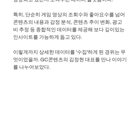
특히, 단순히 게임 영상의 조회수와 좋아요수를 넘어 
콘텐츠의 내용과 감정 분석, 콘텐츠 추이 변화, 광고
비 추정 등 종합적인 데이터를 제공해 보다 깊이있는 
인사이트를 가능하게 돕고 있다.
이렇게까지 상세한 데이터를 '수집'하게 된 경위는 무
엇이었을까. GC콘텐츠의 김정현 대표를 만나 이야기
를 나누어보았다.