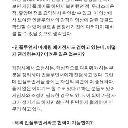
보면 게임 플레이를 하면서 불편했던 점, 우려스러운 
점, 좋았던 점을 요약해서 확인할 수 있고, 이 영상에
서 보여준 인플루언서의 감정과 영상에 달린 댓글도 
확인할 수 있어 글로벌 론칭하기 전에 여러가지 대비
를 할 수 있을 것으로 생각된다.
- 인플루언서 마케팅 에이전시도 겸하고 있는데, 어떻
게 관리하는지? 어려운 일은 없는지?
게임사에서 요청하는, 핵심적으로 다뤄줘야 하는 부
분을 정리하여 인플루언서에게 전달하고 있다. 그런
데 인플루언서들 중에는 자신의 의견이 더 중요하다, 
좋지 않은 이야기도 할 수도 있다고 하는 분들도 있어 
게임사와 조정이 필요한 경우도 있다. 이 외에 가끔 사
고가 생기기도 하지만 최대한 원만하게 협의하여 마
무리 하고 있다.
- 해외 인플루언서와도 협력이 가능한지?