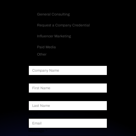
Inquiry Type
General Consulting
Request a Company Credential
Influencer Marketing
Paid Media
Other
Company Name
First Name
Last Name
Email
*
Message
*