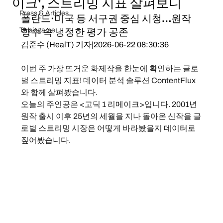
이크', 스트리밍 지표 살펴보니
Press & Articles
폴란드·미국 등 서구권 중심 시청…원작 
Thisisgame
향수 속 냉정한 평가 공존
김준수 (HealT) 기자|2026-06-22 08:30:36
이번 주 가장 뜨거운 화제작을 한눈에 확인하는 글로
벌 스트리밍 지표! 데이터 분석 솔루션 ContentFlux
와 함께 살펴봤습니다.
오늘의 주인공은 <고딕 1 리메이크>입니다. 2001년 
원작 출시 이후 25년의 세월을 지나 돌아온 신작을 글
로벌 스트리밍 시장은 어떻게 바라봤을지 데이터로 
짚어봤습니다.