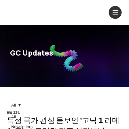
GC Updates
Read up on our latest discussions
with GC News, New Letter and Articles
All
6월 22일
All
특정 국가 관심 돋보인 '고딕 1 리메
Newsletters