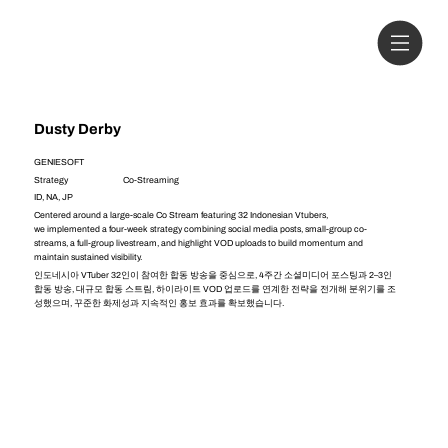
Dusty Derby
GENIESOFT
Strategy
Co-Streaming
ID, NA, JP
Centered around a large-scale Co Stream featuring 32 Indonesian Vtubers,
we implemented a four-week strategy combining social media posts, small-group co-
streams, a full-group livestream, and highlight VOD uploads to build momentum and
maintain sustained visibility.
인도네시아 VTuber 32인이 참여한 합동 방송을 중심으로, 4주간 소셜미디어 포스팅과 2–3인
합동 방송, 대규모 합동 스트림, 하이라이트 VOD 업로드를 연계한 전략을 전개해 분위기를 조
성했으며, 꾸준한 화제성과 지속적인 홍보 효과를 확보했습니다.