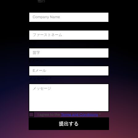
他の
会社名
ファーストネーム
苗字
Eメール
*
メッセージ
*
I agree to the 
Terms and Conditions
*
提出する