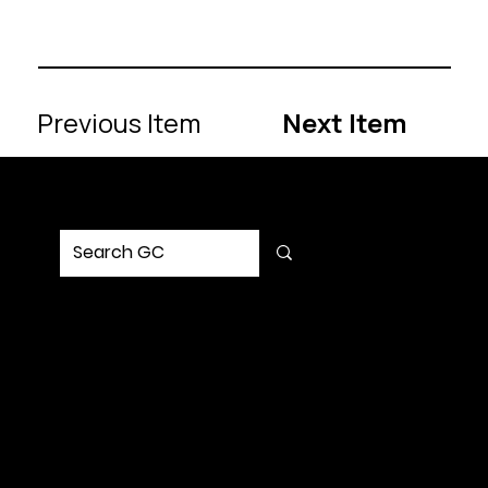
Previous Item
Next Item
MENU
Home
Service
Portfolio
Solution
Updates
Contact Us
SOCIAL
Request Strategy