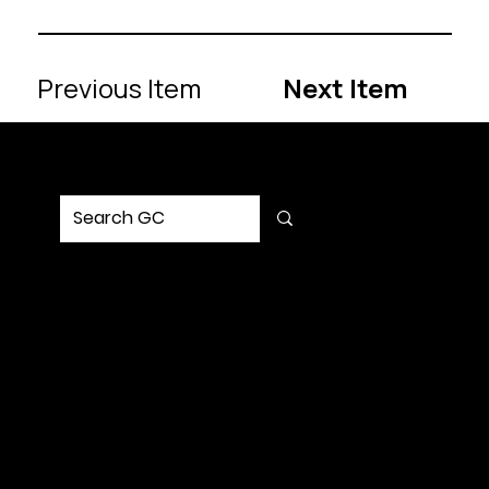
Previous Item
Next Item
MENU
Home
Service
Portfolio
Solution
Updates
Contact Us
SOCIAL
Request Strategy
Let’s build a strategy that turns into impact.