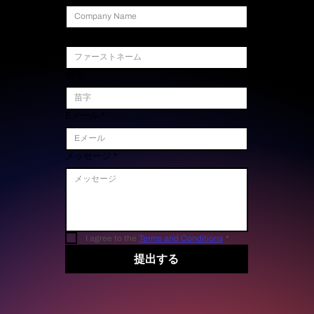
ファーストネーム
苗字
Eメール
*
メッセージ
*
I agree to the 
Terms and Conditions
*
提出する