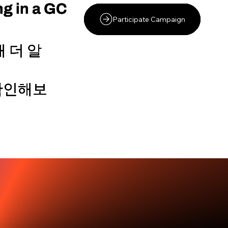
ng in a GC
ng in a GC
ng in a GC
Participate Campaign
Participate Campaign
Participate Campaign
 더 알
 더 알
 더 알
확인해보
확인해보
확인해보